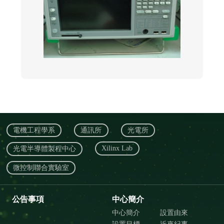
電機工程學系
通訊所
光電所
Xilinx Lab
光電半導體製程中心
微控制聯合實驗室
公告事項
中心簡介
中心簡介
設置由來